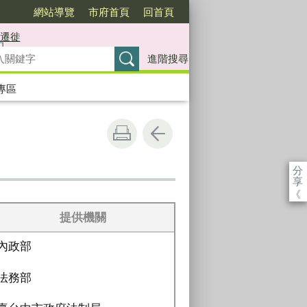
網站導覽
市府首頁
回首頁
遷徙
進階搜尋
專區
分
享
《
提供機關
內政部
法務部