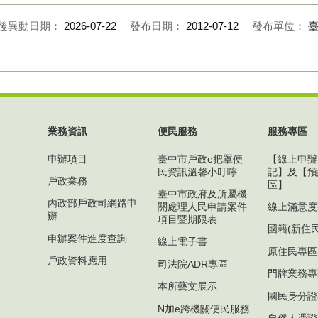
後異動日期：
2026-07-22
發布日期：
2012-07-12
發布單位：
業務資訊
便民服務
服務專區
申辦項目
臺中市戶政e把罩便
【線上申辦
民資訊溫馨小叮嚀
記】及【預
戶政業務
區】
臺中市政府及所屬機
內政部戶政司網路申
關處理人民申請案件
線上滿意度
辦
項目暨期限表
國籍(新住
申辦案件進度查詢
線上電子書
原住民專區
戶政資料應用
司法院ADR專區
門牌業務專
本所藝文展示
國民身分證
N加e跨機關便民服務
自然人憑證