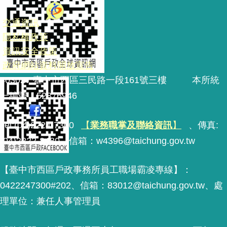
交通資訊
隱私權政策
資訊安全政策
政府網站資料開放宣告
403027 臺中市西區三民路一段161號三樓 本所統
一編號：52876946
Tel:(04)2224-7300
【
業務職掌及聯絡資訊
】
、傳真:
(04)2222-8480、
信箱：
w4396@taichung.gov.tw
【臺中市西區戶政事務所員工職場霸凌專線】：
0422247300#202、信箱：83012@taichung.gov.tw、處
理單位：兼任人事管理員