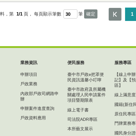
資料，第
1/1
頁，
每頁顯示筆數
筆
1
業務資訊
便民服務
服務專區
申辦項目
臺中市戶政e把罩便
【線上申辦
民資訊溫馨小叮嚀
記】及【預
戶政業務
區】
臺中市政府及所屬機
內政部戶政司網路申
關處理人民申請案件
線上滿意度
辦
項目暨期限表
國籍(新住
申辦案件進度查詢
線上電子書
原住民專區
戶政資料應用
司法院ADR專區
門牌業務專
本所藝文展示
國民身分證