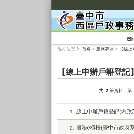
:::
機
:::
現在位置
首頁
>
服務專區
>
【線上
【線上申辦戶籍登記
共
2
筆資料，第
1
線上申辦戶籍登記(內政
2
服務e櫃檯(臺中市政府系