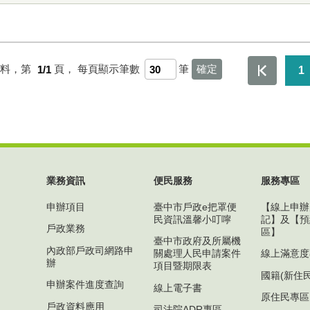
資料，第
1/1
頁，
每頁顯示筆數
筆
1
業務資訊
便民服務
服務專區
申辦項目
臺中市戶政e把罩便
【線上申辦
民資訊溫馨小叮嚀
記】及【預
戶政業務
區】
臺中市政府及所屬機
內政部戶政司網路申
關處理人民申請案件
線上滿意度
辦
項目暨期限表
國籍(新住
申辦案件進度查詢
線上電子書
原住民專區
戶政資料應用
司法院ADR專區