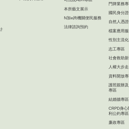
門牌業務專
本所藝文展示
國民身分證
N加e跨機關便民服務
自然人憑證
法律諮詢預約
計
檔案應用服
性別主流化
志工專區
社會救助新
人權大步走
資料開放專
護照親辦及
專區
結婚牆專區
CRPD身
利公約專區
廉政專區