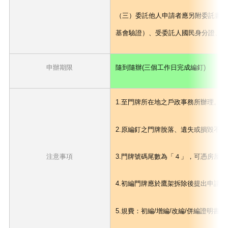
（三）委託他人申請者應另附委託書（
基會驗證）、受委託人國民身分證、印
申辦期限
隨到隨辦(三個工作日完成編釘)
1.至門牌所在地之戶政事務所辦理。
2.原編釘之門牌脫落、遺失或損毀不
注意事項
3.門牌號碼尾數為「４」，可憑房屋
4.初編門牌應於鷹架拆除後提出申請
5.規費：初編/增編/改編/併編證明書每