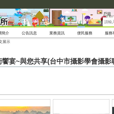
戶籍
關簡介
公告訊息
業務資訊
便民服務
服務
文展示
藝術饗宴~與您共享(台中市攝影學會攝影