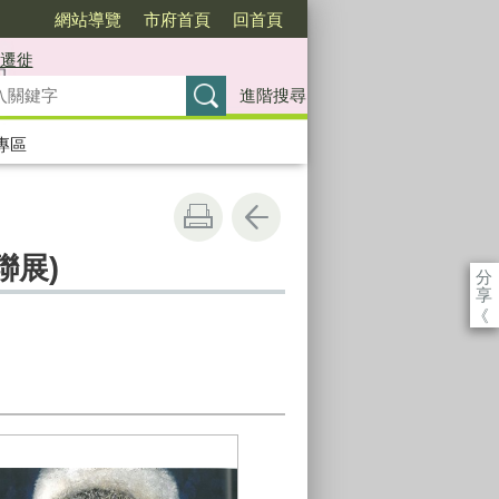
網站導覽
市府首頁
回首頁
遷徙
進階搜尋
專區
聯展)
分
享
《