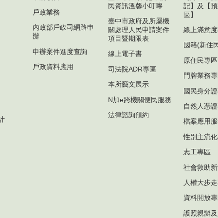
民資訊溫馨小叮嚀
記】及【預
戶政業務
區】
臺中市政府及所屬機
內政部戶政司網路申
關處理人民申請案件
線上滿意度
辦
項目暨期限表
國籍(新住
申辦案件進度查詢
線上電子書
原住民專區
戶政資料應用
司法院ADR專區
門牌業務專
本所藝文展示
國民身分證
N加e跨機關便民服務
自然人憑證
法律諮詢預約
計
檔案應用服
性別主流化
志工專區
社會救助新
人權大步走
資料開放專
護照親辦及