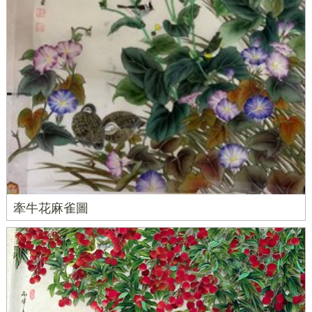
牽牛花麻雀圖