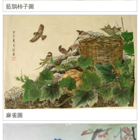
藍鵲柿子圖
麻雀圖