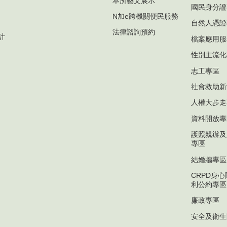
本所藝文展示
國民身分證
N加e跨機關便民服務
自然人憑證
法律諮詢預約
計
檔案應用服
性別主流化
志工專區
社會救助新
人權大步走
資料開放專
護照親辦及
專區
結婚牆專區
CRPD身
利公約專區
廉政專區
安全及衛生