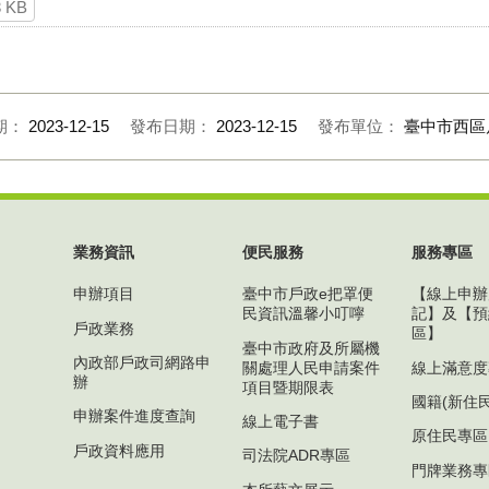
3 KB
期：
2023-12-15
發布日期：
2023-12-15
發布單位：
臺中市西區
業務資訊
便民服務
服務專區
申辦項目
臺中市戶政e把罩便
【線上申辦
民資訊溫馨小叮嚀
記】及【預
戶政業務
區】
臺中市政府及所屬機
內政部戶政司網路申
關處理人民申請案件
線上滿意度
辦
項目暨期限表
國籍(新住
申辦案件進度查詢
線上電子書
原住民專區
戶政資料應用
司法院ADR專區
門牌業務專