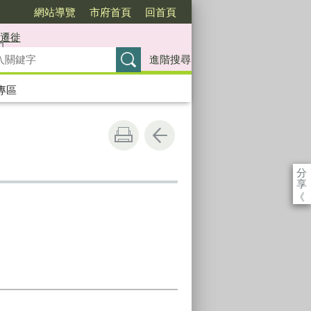
網站導覽
市府首頁
回首頁
遷徙
進階搜尋
專區
分
享
《